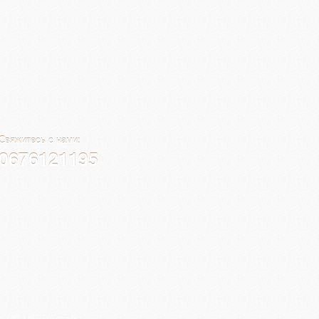
Свяжитесь с нами:
0676121195