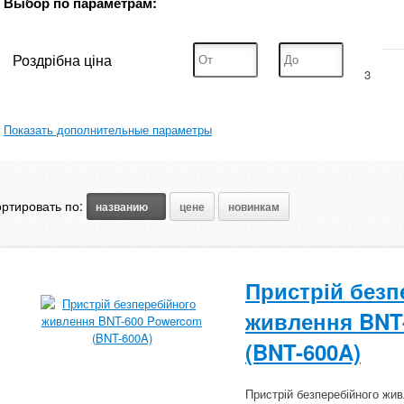
Выбор по параметрам:
Роздрібна ціна
3
Показать дополнительные параметры
ртировать по:
названию
цене
новинкам
Пристрій безп
живлення BNT
(BNT-600A)
Пристрій безперебійного жи