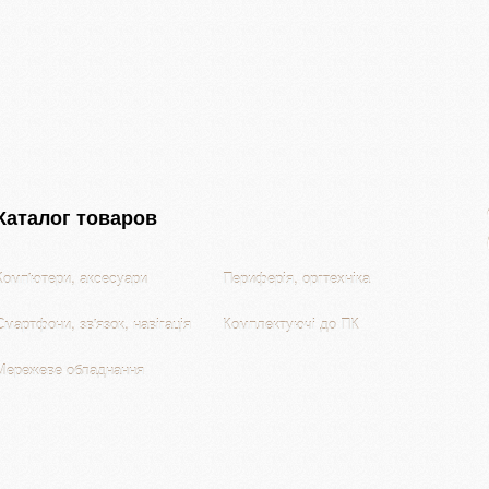
Каталог товаров
Комп'ютери, аксесуари
Периферія, оргтехніка
Смартфони, зв'язок, навігація
Комплектуючі до ПК
Мережеве обладнання