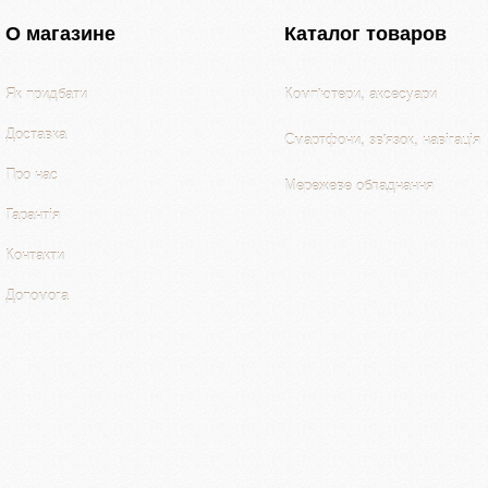
О магазине
Каталог товаров
Як придбати
Комп'ютери, аксесуари
Доставка
Смартфони, зв'язок, навігація
Про нас
Мережеве обладнання
Гарантія
Контакти
Допомога
Комп'ютери, аксесуари
Периферія, оргтехніка
Смартфони, зв'язок, навігація