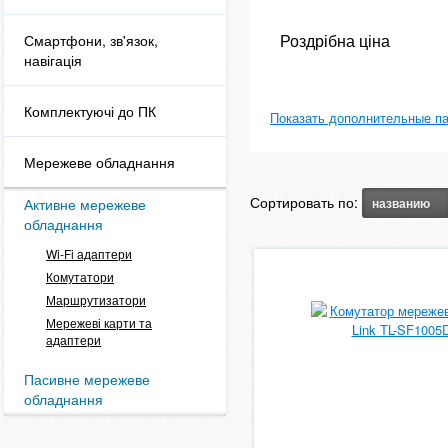
Роздрібна ціна
Смартфони, зв'язок,
навігація
Комплектуючі до ПК
Показать дополнительные п
Мережеве обладнання
Сортировать по:
Активне мережеве
названию
обладнання
Wi-Fi адаптери
Комутатори
Маршрутизатори
Мережеві карти та
адаптери
Пасивне мережеве
обладнання