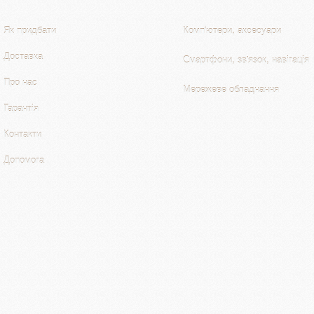
Як придбати
Комп'ютери, аксесуари
Доставка
Смартфони, зв'язок, навігація
Про нас
Мережеве обладнання
Гарантія
Контакти
Допомога
Комп'ютери, аксесуари
Периферія, оргтехніка
Смартфони, зв'язок, навігація
Комплектуючі до ПК