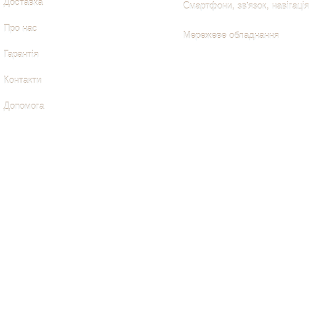
Доставка
Смартфони, зв'язок, навігація
Про нас
Мережеве обладнання
Гарантія
Контакти
Допомога
Комп'ютери, аксесуари
Периферія, оргтехніка
Смартфони, зв'язок, навігація
Комплектуючі до ПК
Мережеве обладнання