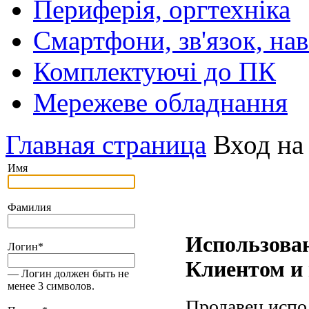
Периферія, оргтехніка
Смартфони, зв'язок, нав
Комплектуючі до ПК
Мережеве обладнання
Главная страница
Вход на
Имя
Фамилия
Использова
Логин
*
Клиентом и
— Логин должен быть не
менее 3 символов.
Продавец испо